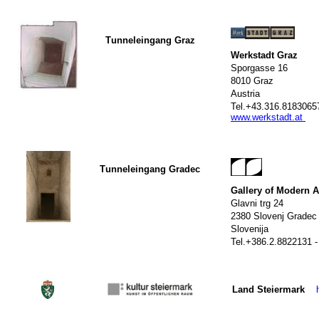
T
unneleingang Graz
Werkstadt Graz
Sporgasse 16
8010 Graz
Austria
Tel
.
+43.316.81830
www.werkstadt.at
T
unneleingang Gradec
Gallery of Modern A
Glavni trg 24
2380 Slovenj Gradec
Slovenija
Tel
.
+386.2.8822131
-
Land Steiermark