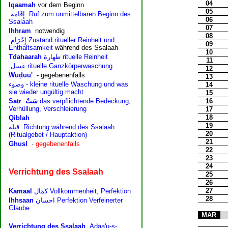
04
05
06
07
08
09
10
11
12
13
14
15
16
17
18
19
20
21
22
23
24
25
26
27
28
MAR