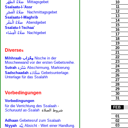
10
11
12
13
14
15
16
17
18
19
20
21
22
23
24
25
26
27
28
29
30
31
FEB
01
02
03