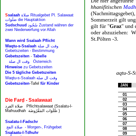
Die hier angeführte
hhanifitischen
Madh
(Nachmittagsgebet)
Sommerzeit gilt ung
gilt für "
Graz
" und 
oder abzuziehen: Wi
St.Pölten -3.
aqtu-S-S
JAN
01
02
03
04
05
06
07
08
09