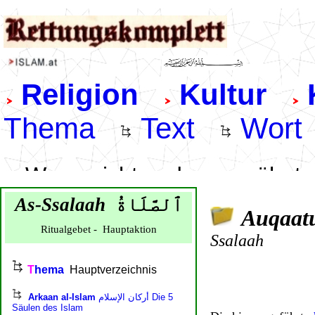
As
-Ssalaah
ٱلصَّلَاةُ
Auqaatu
.
Ritualgebet - Hauptaktion
Ssalaah
.