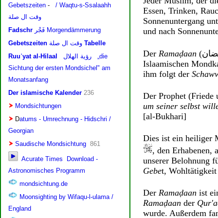
Jeder Muslim, der di
Essen, Trinken, Rau
Sonnenuntergang unt
und nach Sonnenunte
Der
Ramaḍaan
(
ضان
Islaamischen Mondka
ihm folgt der
Schaw
Der Prophet (Friede 
um seiner selbst will
[al-Bukhari]
Dies ist ein heilige
, den Erhabenen, a
unserer Belohnung fü
Gebe
t, Wohltätigkei
Der
Ramaḍaan
ist e
Ramaḍaan
der
Qur'a
wurde. Außerdem fand