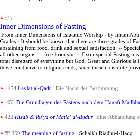
475
Inner Dimensions of Fasting
From Inner Dimensions of Islaamic Worship - by Imam Abu H
Grades - It should be known that there are three grades of Fas
abstaining from food, drink and sexual satisfaction. -- Speci
all other organs — free from sin. -- Extra-special Fasting me
total disregard of everything but God, Great and Glorious is 
those conducive to religious ends, since these constitute provi
454
Laylat al-Qadr
Die Nacht der Bestimmung
453
Die Grundlagen des Fastens nach dem Ḥanafī Madhh
422
Hisab & Ru'ya
or
Matla' al-Budur
[Eine Abhandlung e
359
The meaning of fasting
Schaikh Riadhu-l-Haqq