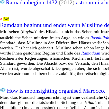
Ramadanbeginn 1432
(2012)
astronomisch
546
Ramdaan beginnt und endet wenn Muslime de
Mit "sehen (
Ruyjaa
)" des Hilaals ist nicht das Sehen mit In
tatsächliche Sehen mit dem freien Auge, so wie es
Rasululla
Standard, dass Muslime in den Dörfern ihre Häuser verließe
werden. Das hat sich geändert. Muslime sehen schon lange k
wurde ihnen gestohlen: Beginn und Ende des
Ramadaan
wird
Rechnern der Regierungen, islamischen Kirchen usf. fast im
Standard geworden. Die Absicht bzw. der Versuch, den Hila
Allahs) ist, wurde abgeschafft. Denjenigen aber, die sich 
werden astronomisch berechnete zukünftig theoretisch mögli
How is moonsighting organised Marocco.
Marokkos Mondsichtungseinrichtung ist
eine verlässliche Qu
denn dort gilt nur die tatsächliche Sichtung des
Hilaal
, nicht
Hilaalbilder (Imageprocessing) oder mögliche Zukunftssicht