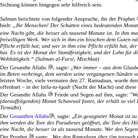
Sichtung können hingegen sehr hilfreich sein.
Salman
berichtete von folgender Ansprache, die der Prophet
hielt:
„Ihr Menschen! Der Schatten eines bedeutenden Monats,
eine Nacht gibt, die besser als tausend Monate ist. In ihm ma
freiwilligen Werk. Wer sich in ihm ein bisschen dem Guten näh
Pflicht erfüllt hat; und wer in ihm eine Pflicht erfüllt hat, d
hat. Es ist der Monat der Standfestigkeit, und der Lohn für di
Wohltätigkeit.“
(
Salman
al-Farsi
;
Mischkat
)
Der Gesandte Allahs
, sagte: „
Wer immer – aus dem Glaube
im Beten verbringt, dem werden seine vergangenen Sünden v
letzten Woche, viele vermuten den 27. Ramaḍaan, wurde dem
offenbart – in der
laila-tu-lqadr
(Nacht der Macht) und diese 
Der Gesandte Allahs
Friede und Segen auf ihm, sagte: "
We
(darauffolgenden) Monat Schawwal fastet, der erhält so viel 
Tirmidhi
)
Der
Gesandten Allahs
, sagte: „
Ein gesegneter Monat ist z
ihm werden die Tore des Paradieses geöffnet, die Tore des Höl
eine Nacht, die besser ist als tausend Monate. Wer den Segen 
Der Prophet
sagte: „
Wer den Ramaḍaan über (im tarawih G