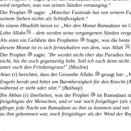
wird vergeben, was von seinen Sünden vorausging.
“
Der Prophet
sagte: „
Mancher Fastende hat von seinem Fas
seinem Stehen nichts als Schlaflosigkei
t.“
In einem
Hhadiith
heisst es: „
Wer den Monat Ramaḍaan im Geb
Lohn Allahs
- dem werden seine vergangenen Sünden verg
Als einst ein Gefährte den Propheten
fragte, was die beste
diesem Monat ist es sich fernzuhalten von dem, was Allah
Der Prophet
sagte:
"Ihr werdet nicht eher das Paradies bet
nicht, bis ihr euch gegenseitig liebt. Soll ich euch denn nich
unter euch den Friedensgruss!"
(
Muslim
)
Anas
(r) berichtet, dass der Gesandte Allahs
gesagt hat:
„W
Engeln herab und bittet um Barmherzigkeit für den Knecht (Al
während er steht oder sitzt.“
(
Baihaqi
)
Ibn Abbas
(r) überliefert, was der Prophet
im Ramaḍaan zu
freigebigste der Menschen, und er war noch freigebiger (al
pflegte jede Nacht um Ramaḍaan zu ihm zu kommen und mit 
zu ihm gekommen war, noch freigiebiger als der Wind der R