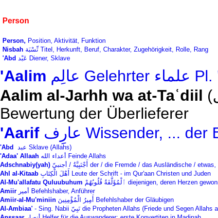
Person
Person,
Position, Aktivität, Funktion
Nisbah
نِّسْبَة Titel, Herkunft, Beruf, Charakter, Zugehörigkeit, Rolle, Rang
'Abd
عَبْد
Diener, Sklave
'Aalim
عالِم Gele
Aa
lim al-Jarhh wa at-Taʿdiil
Bewertung der Überlieferer
'Aarif
عارِف Wissender, ... d
'Abd
‎ عبد‎ Sklave (Allahs)
'Adaa' Allaah
أعداء الله Feinde Allahs
Adschnabiy(yah)
أَجْنَبِيَّةُ / أجنبيّ der / die Fremde / das Ausländische /
Ahl al-Kitaab
أَهْلَ الْكِتَابِ Leute der Schrift - im Qur'aan Christen und Juden
Al‑Mu'allafatu Quluubuhum
ٱلْمُؤَلَّفَةُ قُلُوبُهُمْ diejenigen, d
Amiir
أمير Befehlshaber, Anführer
Amiir-al-Mu'miniin
أَمِيرُ الْمُؤْمِنِينَ Befehlshaber der Gläubigen
A
l-Ambiaa'
- Sing. Nabii نَبِيّ die Propheten Allahs (Friede und Segen Alla
Anssaar
أنصار Helfer für die Auswanderer; erste Konvertiten in Madinah