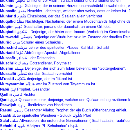
Mukhlis
مُخْلِص Ehrlicher vor Allah , zu sich selbst und zu Mitmenschen.
Mu'min
مؤمن‎ Gläubiger, der in seinem Herzen unumschränkt bewahrheitet
Munaafiq
منفق‎ Heuchler - derjenige, welcher aber weiss, dass er keiner ist
Munfarid
مُنْفَرِد Einzelbeter, der das Ssalaah allein verrichtet
Muqallid
مقَلَّدَ Nachfolger, Nachahmer, der einem Mudschtahids folgt ohn
Muqiim
مُقِيم Sesshafter, jemand der dauerhaft an einem Ort lebt.
Muqtadii
مُقْتَدِي - Derjenige, der hinter dem Imaam (Vorbeter) im Gemeins
Mutawaddi
مُتَوَضِّي Derjenige der Wudu hat bzw. im Zustand der rituellen R
Muriid
مريد‎ Schüler eines Schaikhs .
Murschid
مرشد Lehrer des spirituellen Pfades, Kahlifah, Schaikh
Murtadd
مُرْتَدّ Abtrünniger Apostat, Abgefallener
Musaafir
مُسَافِر - der Reisenden
Muschrik
مشرك Götzendiener, Polytheist
Muslim
مسلم‎ Derjenige, der sich zum Islam bekennt; ein "Gottergebener".
Mussallii
مُصَلِّي der das Ssalaah verrichtet
M'utakif
مُعْتَكِف derjenige, der im 'Itikaaf ist
Mutayammim
مُتَيَمِّم wer im Zustand von Tayammum ist
Nabii
نَبِيّ Prophet, Gesandter
Qadhii
قاضي Richter
Qarii
قارى Qur'aanrezitierer, derjenige, welcher den Qur'aan richtig rezitieren 
Raawijah
راوِيَة Überlieferer von Hhadiithen
Rasuul
رسول Gesandter Allahs; Prophet der ein Buch (Offenbarung) erhielt.
Saalik
سالك spiritueller Wanderer - Suluuk سُلُوك Pfad
Salaf
سلف Altvorderen, die ersten drei Generationen ( Ssahhaabah, Taabi'iuun,
Schahiid
شَهيد Märtyrer Pl. Schuhadaa' شُهَداء