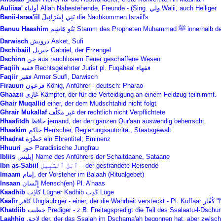
Auliiaa'
أولياء Allah Nahestehende, Freunde - (Sing. ولي Walii, auch Heiliger
Banii-Israa'iil
بَنِي إِسْرَائِيلَ die Nachkommen Israiil's
Banuu Haashim
بَنُو هَاشِم Stamm des Propheten M
Darwisch
درویش‎ Asket, Sufi
Dschibaiil
جبريل Gabriel, der Erzengel
Dschinn
جن aus rauchlosem Feuer geschaffene Wesen
Faqiih
فقيه Rechtsgelehrter Jurist pl. Fuqahaa' فقهاء
Faqiir
فقير‎ Armer Suufi, Darwisch
Firauun
فرعون König, Anführer - deutsch: Pharao
Ghaazii
غَازِي Kämpfer, der für die Verteidigung an einem Feldzug teilnimmt.
Ghair Muqallid
einer, der dem Mudschtahid nicht folgt
Ghrair Mukallaf
غير مكلّف der rechtlich nicht Verpflichtete
Hhaafitdh
حافظ jemand, der den ganzen Qur'aan auswendig beherrscht.
Hhaakim
حاكم Herrscher, Regierungsautorität, Staatsgewalt
Hhaḍrat
حَضْرَة ein Ehrentitel; Eminenz
Hhuuri
حور Paradisische Jungfrau
Ibliis
إبليس Name des Anführers der Schaitdaane, Sataane
Ibn as‑Sabiil
ٱبْنُ ٱلسَّبِيلِ – der gestrandete Reisende
Imaam
إمام‎, der Vorsteher im ßalaah (Ritualgebet)
Insaan
إِنْسان Mensch(en) Pl. A'naas
Kaadhib
كاذِب Lügner Kadhib كَذِب Lüge
Kaafir
كافر Ungläubi
Khatdiib
خطيب Prediger - z.B. Freitagspredigt die Teil des Ssalaatu-l-Dschu
Laahhiq
لاحِق der, der das Ssalah im Dschama'ah begonnen hat, aber zwi