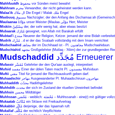
Mahhfuutdh
محفوظ vor Sünden meist bewahrt
Mahhram
محرم Verwandter, der nicht geheiratet werden kann.
Malaa'ik
ال ملاك Die Engel / Malak مَلك Engel
Masbuuq
مسبوق Nachzügler; der den Anfang des Dschamaaʿah (Gemeinsc
Maulaanaa
مَوْلَانَا unser Meister (Maulaa مَوْلَى Herr, Meister
Miskiin
مِسْكِينٌ der, der sehr wenig hat, aber etwas besitzt
Mubaarak
مُبَارَك gesegnet, von Allah mit Barakah erfüllt
Mubtad'i
مبتدع Neuerer der Religion, Ketzer. jemand der eine Bidah verbreitet
Mudrik
مُدْرِك ..d er der das Ssalaah vollständig mit dem Imam verrichtet
Mudschaahid
مجاهد‎ der im Dschihaad ist - Pl. مجاهدون‎ Mudschaahiduun.
Mudschtahid
مجتهد Großgelehrter (Mutlaq - 'Aliim) der zur grundlegenden R
Mudschaddid
مُجَدِّد Erneuerer
Mufassir
مُفَسِّر Gelehrter der den Qur'aan auslegt, interpretiert
Mufsid
مفسد Einer der üblen Taten macht Pl. مفسدون Mufsiduun
Muftii
مفتي Titel für jemand der Rechtsauskunft geben darf.
Muhaadschir
Muhhaddith
محدّث Hadiithgelehrter
Muhhdith
محدث der sich im Zustand der rituellen Unreinheit befindet
Muhhsin
محسن Mildtätiger
Muhhssan
مُحْصَن - weiblich: مُحْصَنَة – Muhhssanah - eine(r) mit gültige
Mukaatab
مُكَاتَبٌ ein Sklave mit Freikaufvertrag
Mukabbir
مُكَبِّر derjenige, der das Iqaamah ruft
Mukallaf
مُكَلَّف der rechtlich Verpflichtete