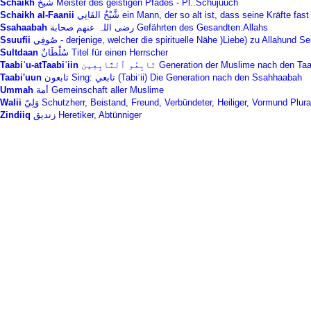
Schaikh
شيخ‎ Meister des geistigen Pfades - Pl..Schujuuch
Schaikh al‑Faanii
شَّيْخُ الفَانِي ein Mann, der so alt ist, dass seine Kräft
Ssahaabah
صحابة‎ رضی اللہ عنھم Gefährten des Gesandten.Allahs
Ssuufii
صُوفِي - derjenige, welcher die spirituelle Nähe )Liebe) zu Allahu
Sultdaan
سُلْطَانٌ Titel für einen Herrscher
Taabiʿu-atTaabiʿiin
تَابِعُو ٱلتَّابِعِين Generation der Muslime nach den 
Taabi'uun
تابعون Sing: تابعي (Tabiʿii) Die Generation nach den Ssahhaabah
Ummah
أمة Gemeinschaft aller Muslime
Walii
وَلِيّ Schutzherr, Beistand, Freund, Verbündeter, Heiliger, Vormund Plur
Zindiiq
زنديق Heretiker, Abtünniger